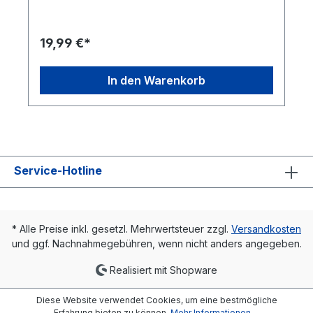
sadipscing elitr, sed diam nonumy eirmod tempor
invidunt ut labore et dolore magna aliquyam erat,
sed diam voluptua. At vero eos et accusam et
19,99 €*
justo duo dolores et ea rebum. Stet clita kasd
gubergren, no sea takimata sanctus est Lorem
ipsum dolor sit amet.
In den Warenkorb
Service-Hotline
* Alle Preise inkl. gesetzl. Mehrwertsteuer zzgl.
Versandkosten
und ggf. Nachnahmegebühren, wenn nicht anders angegeben.
Realisiert mit Shopware
Diese Website verwendet Cookies, um eine bestmögliche
Erfahrung bieten zu können.
Mehr Informationen ...