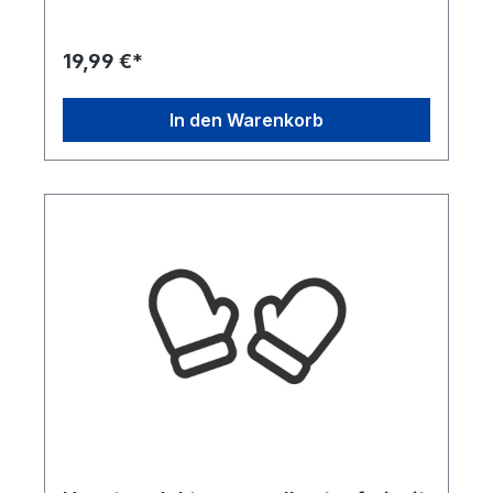
sadipscing elitr, sed diam nonumy eirmod tempor
invidunt ut labore et dolore magna aliquyam erat,
sed diam voluptua. At vero eos et accusam et
19,99 €*
justo duo dolores et ea rebum. Stet clita kasd
gubergren, no sea takimata sanctus est Lorem
ipsum dolor sit amet.
In den Warenkorb