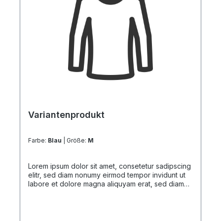
Variantenprodukt
Farbe:
Blau
| Größe:
M
Lorem ipsum dolor sit amet, consetetur sadipscing
elitr, sed diam nonumy eirmod tempor invidunt ut
labore et dolore magna aliquyam erat, sed diam
voluptua. At vero eos et accusam et justo duo
dolores et ea rebum. Stet clita kasd gubergren, no
sea takimata sanctus est Lorem ipsum dolor sit
amet. Lorem ipsum dolor sit amet, consetetur