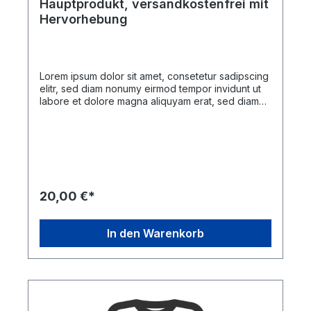
Hauptprodukt, versandkostenfrei mit
Hervorhebung
Lorem ipsum dolor sit amet, consetetur sadipscing
elitr, sed diam nonumy eirmod tempor invidunt ut
labore et dolore magna aliquyam erat, sed diam
voluptua. At vero eos et accusam et justo duo
dolores et ea rebum. Stet clita kasd gubergren, no
sea takimata sanctus est Lorem ipsum dolor sit
amet. Lorem ipsum dolor sit amet, consetetur
sadipscing elitr, sed diam nonumy eirmod tempor
invidunt ut labore et dolore magna aliquyam erat,
sed diam voluptua. At vero eos et accusam et
20,00 €*
justo duo dolores et ea rebum. Stet clita kasd
gubergren, no sea takimata sanctus est Lorem
ipsum dolor sit amet.
In den Warenkorb