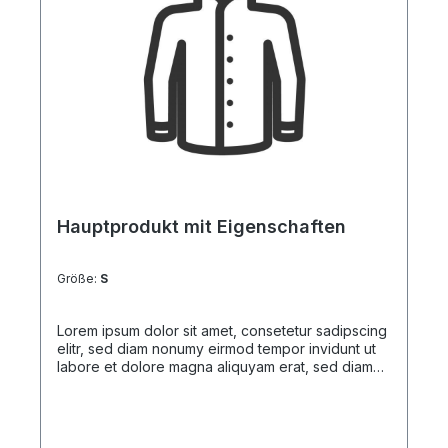
Hauptprodukt mit Eigenschaften
Größe:
S
Lorem ipsum dolor sit amet, consetetur sadipscing
elitr, sed diam nonumy eirmod tempor invidunt ut
labore et dolore magna aliquyam erat, sed diam
voluptua. At vero eos et accusam et justo duo
dolores et ea rebum. Stet clita kasd gubergren, no
sea takimata sanctus est Lorem ipsum dolor sit
amet. Lorem ipsum dolor sit amet, consetetur